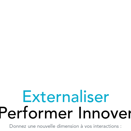
Externaliser
Performer Innove
Donnez une nouvelle dimension à vos interactions :