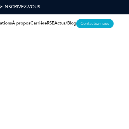
s ✨ INSCRIVEZ-VOUS !
sations
À propos
Carrière
RSE
Actus/Blog
Contactez-nous