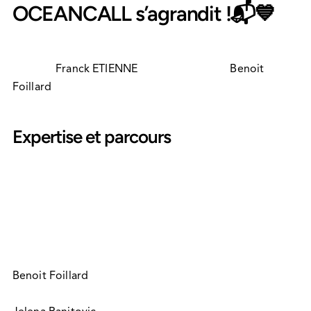
OCEANCALL
 s’agrandit !📬💙
Nous avons le plaisir d'accueillir notre Directeur 
Général 
Franck ETIENNE
 qui vient épauler 
Benoit 
Foillard
 sur la construction du groupe.
Expertise et parcours 
Franck possède un parcours orienté Marketing et 
Relation Client, dont les 7 dernières années passées 
chez Webhelp/Concentrix en tant que General manager 
Collection Services & Smart Interaction.
Benoit Foillard
 a proposé à Franck de nous rejoindre 
pour compléter l'équipe dirigeante composée de 