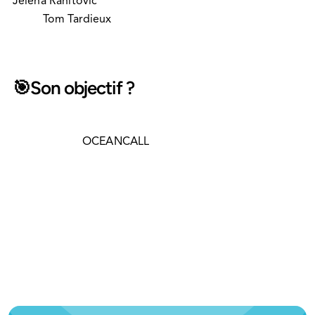
Jelena Ranitovic
 Simic, DGA en charge des Opérations 
et de 
Tom Tardieux
, DGA en charge des 
Sales/marketing.
🎯Son objectif ?
Mettre ses compétences et son expertise au service 
des talents d’
OCEANCALL
, de ses Clients et Partenaires 
pour répondre aux enjeux sectoriels et faire de notre 
groupe une réussite encore plus éclatante, tout en 
préservant cette fraîcheur et cette énergie qui nous 
définissent si bien.🌈🌞
Bienvenue à toi, Franck ! Toute l’équipe a hâte de 
relever des défis à tes côtés🎉 et de déplacer des 
montagnes ensemble.